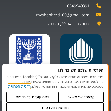
0549949391
myshepherd100@gmail.com
דבורה הנביאה 39, גן-יבנה
הפרטיות שלכם חשובה לנו
לידיעתכם, באתר זה נעשה שימוש ב"קבצי עוגיות" (cookies) וכלים דומים
ספקים של
ספקים של
כדי לספק חוויית גלישה טובה יותר, תוכן מותאם אישית וניתוחים
משרד הביטחון
משרד לביטחון פנים
מדיניות הפרטיות
סטטיסטיים. למידע נוסף עיינו במדיניות הפרטיות שלנו.
קראתי ואני מאשר
דחה עוגיות לא חיוניות
© כל הזכויות שמורות לMYSHEPHERD
התאמת העדפות