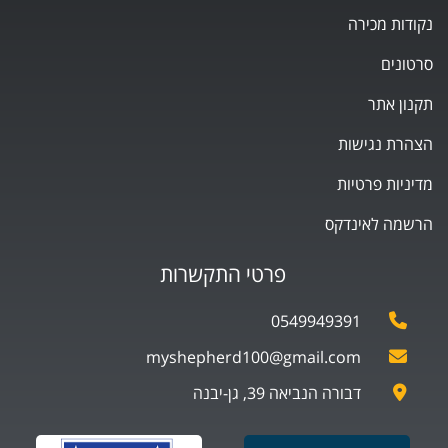
נקודות מכירה
סרטונים
תקנון אתר
הצהרת נגישות
מדיניות פרטיות
הרשמה לאינדקס
פרטי התקשרות
0549949391
myshepherd100@gmail.com
דבורה הנביאה 39, גן-יבנה