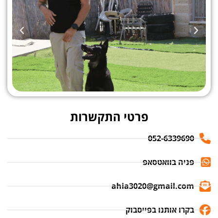
פרטי התקשרות
052-6339690
פניה בוואטסאפ
ahia3020@gmail.com
בקרו אותנו בפייסבוק