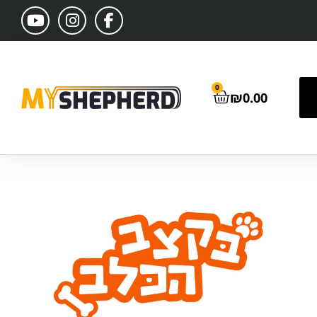
0
₪
0.00