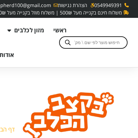
0549949391
הצהרת נגישות
pherd100@gmail.com
משלוח חינם בקנייה מעל 500₪ | משלוח מוזל בקנייה מעל 250₪
ראשי
מזון לכלבים
אודותי
אר
דף הבי