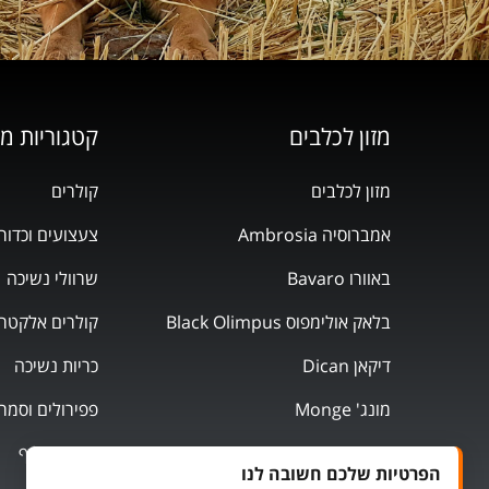
מזון לכלבים
קטגוריות מ
מזון לכלבים
קולרים
אמברוסיה Ambrosia
צעצועים וכדור
באוורו Bavaro
שרוולי נשיכה
בלאק אולימפוס Black Olimpus
קולרים אלקטרו
דיקאן Dican
כריות נשיכה
מונג' Monge
פפירולים וסמר
מוצרי אילוף
הפרטיות שלכם חשובה לנו