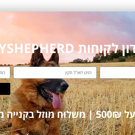
חות MYSHEPHERD
על 250₪