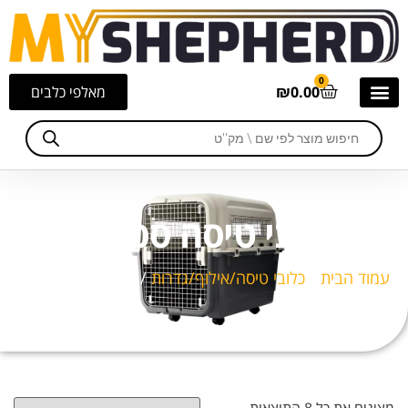
0
0.00
₪
מאלפי כלבים
כלובי טיסה ספיריט
עמוד הבית
/
כלובי טיסה/אילוף/גדרות
/ כלובי טיסה ספיריט
מציגים את כל ⁦8⁩ התוצאות