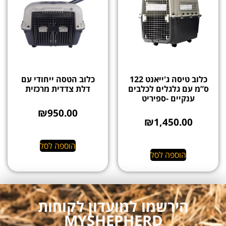
כלוב טיסה ג'ייאנט 122
כלוב הטסה ייחודי עם
ס”מ עם גלגלים לכלבים
דלת צדדית מרכזית
ענקיים -ספיריט
₪
950.00
₪
1,450.00
הוספה לסל
הוספה לסל
הירשמו למועדון לקוחות
MYSHEPHERD