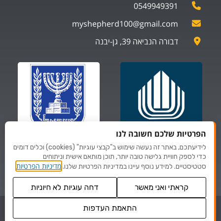
0549949391
myshepherd100@gmail.com
דבורה הנביאה 39, גן-יבנה
הפרטיות שלכם חשובה לנו
לידיעתכם, באתר זה נעשה שימוש ב"קבצי עוגיות" (cookies) וכלים דומים
ספקים של
ספקים של
כדי לספק חוויית גלישה טובה יותר, תוכן מותאם אישית וניתוחים
משרד הביטחון
משרד לביטחון פנים
מדיניות הפרטיות
סטטיסטיים. למידע נוסף עיינו במדיניות הפרטיות שלנו.
קראתי ואני מאשר
דחה עוגיות לא חיוניות
© כל הזכויות שמורות לMYSHEPHERD
התאמת העדפות
שנו העדפות פרטיות