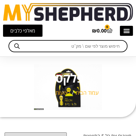
0
0.00
₪
מאלפי כלבים
פלקסי
עמוד הבית
/
רצועות
/ פלקסי
מציגים את כל ⁦5⁩ התוצאות