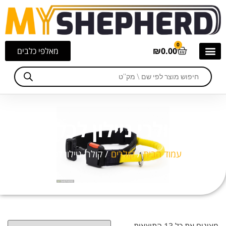
0
0.00
₪
מאלפי כלבים
קולרי ניילון לכלב
עמוד הבית
/
קולרים
/ קולרי ניילון לכלב
מציגים את כל ⁦13⁩ התוצאות