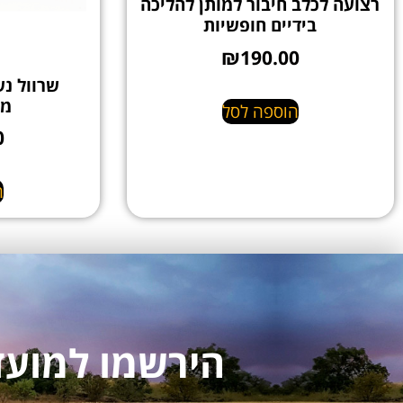
רצועה לכלב חיבור למותן להליכה
בידיים חופשיות
₪
190.00
שרוול נש
מת
הוספה לסל
0
ה
הירשמו למועדון לקו