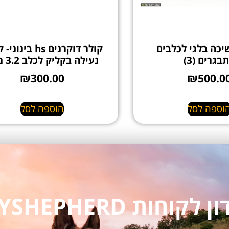
יכה בלגי לכלבים
קולר דוקרנים hs בינ
בגרים (3)
נעילה בקליק לכלב 3.2 מ"מ
₪
300.00
₪
500.0
וספה לסל
הוספה לסל
חות MYSHEPHERD