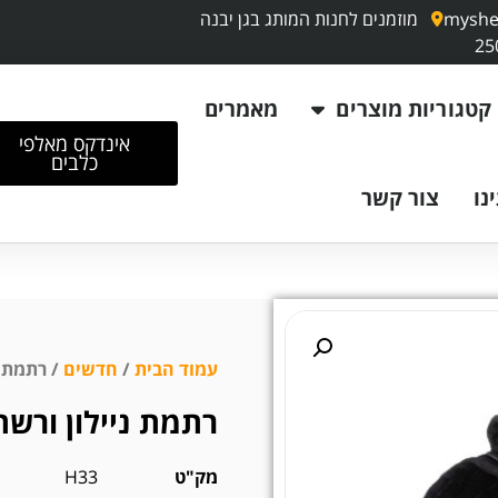
myshe
מוזמנים לחנות המותג בגן יבנה
קטגוריות מוצרים
מאמרים
אינדקס מאלפי
כלבים
נו
צור קשר
עמוד הבית
/
חדשים
/ רתמת נ
רתמת ניילון ורשת
מק"ט
H33