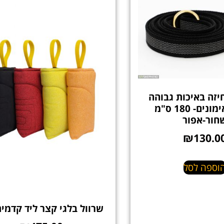
יזה באיכות גבוהה
לכלב לאימונים- 180 ס"מ
חור-אפור
₪
130.0
וספה לסל
שרוול בלגי קצר ליד קדמית -5