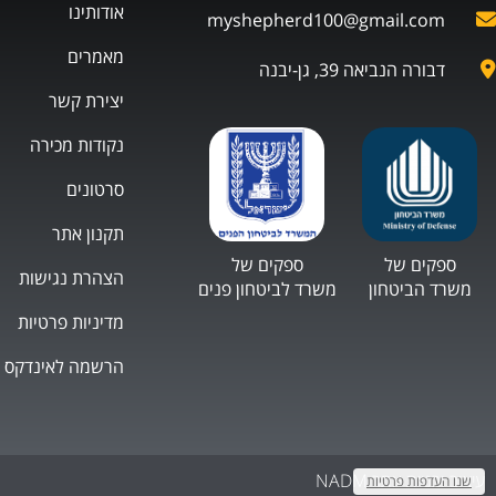
אודותינו
myshepherd100@gmail.com
מאמרים
דבורה הנביאה 39, גן-יבנה
יצירת קשר
נקודות מכירה
סרטונים
תקנון אתר
ספקים של
ספקים של
הצהרת נגישות
משרד הביטחון
משרד לביטחון פנים
מדיניות פרטיות
הרשמה לאינדקס
עיצוב ובניית אתר NADM
שנו העדפות פרטיות