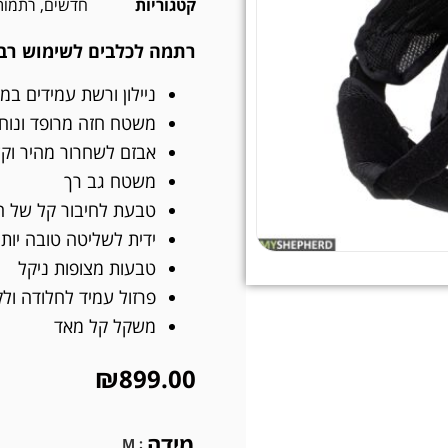
קטגוריות
חדשים
,
רתמות
רתמה לכלבים לשימוש רב 
ניילון ורשת עמידים במי
משטח חזה מרופד ונוח
אבזם לשחרור מהיר וקל
משטח גב רך
טבעת לחיבור קל של ה
ידית לשליטה טובה יות
טבעות מצופות ניקל
פרזול עמיד לחלודה ולקו
משקל קל מאד
₪
899.00
מידה
: M