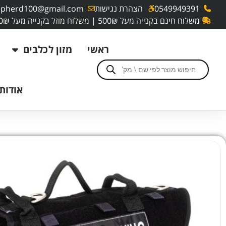
0549949391
הצהרת נגישות
pherd100@gmail.com
משלוח חינם בקנייה מעל 500₪ | משלוח מוזל בקנייה מעל 250₪
ראשי
מזון לכלבים
אודותי