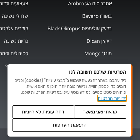
אמברוסיה Ambrosia
צעצועים וכדור
באוורו Bavaro
שרוולי נשיכה
בלאק אולימפוס Black Olimpus
קולרים אלקטרו
דיקאן Dican
כריות נשיכה
מונג' Monge
פפירולים וסמר
מוצרי אילוף
הפרטיות שלכם חשובה לנו
לידיעתכם, באתר זה נעשה שימוש ב"קבצי עוגיות" (cookies) וכלים
דומים כדי לספק חוויית גלישה טובה יותר, תוכן מותאם אישית
וניתוחים סטטיסטיים. למידע נוסף עיינו במדיניות הפרטיות שלנו.
מדיניות הפרטיות
קראתי ואני מאשר
דחה עוגיות לא חיוניות
התאמת העדפות