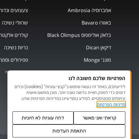
אמברוסיה Ambrosia
צעצועים וכדור
באוורו Bavaro
שרוולי נשיכה
בלאק אולימפוס Black Olimpus
קולרים אלקטרו
דיקאן Dican
כריות נשיכה
מונג' Monge
פפירולים וסמר
מוצרי אילוף
הפרטיות שלכם חשובה לנו
לידיעתכם, באתר זה נעשה שימוש ב"קבצי עוגיות" (cookies) וכלים
דומים כדי לספק חוויית גלישה טובה יותר, תוכן מותאם אישית
וניתוחים סטטיסטיים. למידע נוסף עיינו במדיניות הפרטיות שלנו.
מדיניות הפרטיות
קראתי ואני מאשר
דחה עוגיות לא חיוניות
התאמת העדפות