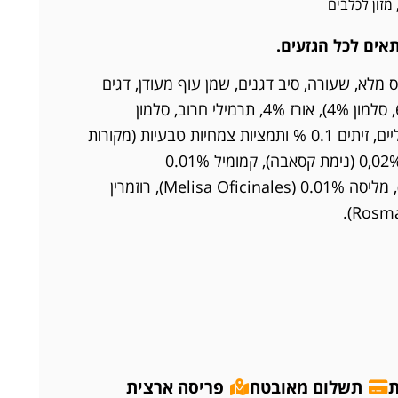
מזון לכלבים
אים לכל הגזעים.
יובשים 20,5%, תירס מלא, שעורה, סיב דגנים, שמן עוף מעודן, דגים
שמנוניים מיובשים (טונה 6%, סלמון 4%), אורז 4%, תרמילי חרוב, סלמון
הידרוליזה 2%, חומרים מינרליים, זיתים 0.1 % ותמציות צמחיות טבעיות (מקורות
פרביוטיקה טבעית: קסאבה 0,02% (נימת קסאבה), קמומיל 0.01%
(Chamaemelum nobile), מליסה 0.01% (Melisa Oficinales), רוזמרין
ת
תשלום מאובטח
פריסה ארצית