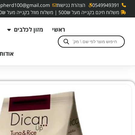
0549949391
הצהרת נגישות
pherd100@gmail.com
משלוח חינם בקנייה מעל 500₪ | משלוח מוזל בקנייה מעל 250₪
ראשי
מזון לכלבים
אודותי