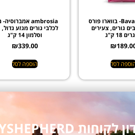
Bavaro Force- בווארו פורס
ambrosia אמברוסיה- 
ים גורים, צעירים
לכלבי גורים מגזע גדול, 
ים 18 ק"ג
וסלמון 14 ק"ג
₪
339.00
₪
189.0
וספה לסל
הוספה לסל
חות MYSHEPHERD