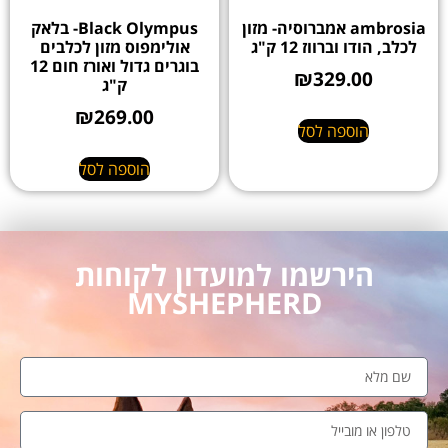
ambrosia אמברוסיה- מזון
Black Olympus- בלאק
לכלב, הודו וברווז 12 ק"ג
אולימפוס מזון לכלבים
בוגרים גדול ואורז חום 12
₪
329.00
ק"ג
₪
269.00
הוספה לסל
הוספה לסל
הירשמו למועדון לקוחות
MYSHEPHERD