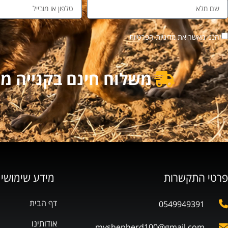
הנני מאשר את מדיניות הפרטיות
משלוח חינם בקנייה מעל 500₪ | משלוח מוזל בקנייה מ
פרטי התקשרות
מידע שימושי
דף הבית
0549949391
אודותינו
myshepherd100@gmail.com