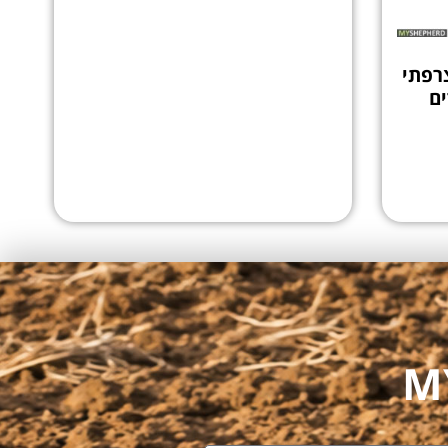
רפתי
ים