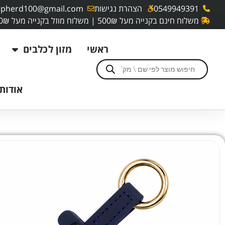
0549949391
הצהרת נגישות
pherd100@gmail.com
משלוח חינם בקנייה מעל 500₪ | משלוח מוזל בקנייה מעל 250₪
ראשי
מזון לכלבים
אודותי