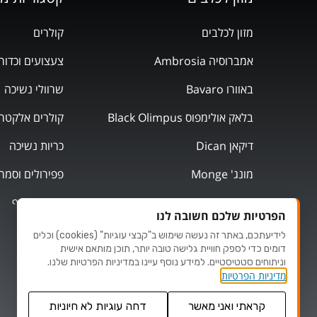
מזון לכלבים
קולרים
אמברוסיה Ambrosia
צעצועים וכדור
באוורו Bavaro
שרוולי נשיכה
בלאק אולימפוס Black Olimpus
קולרים אלקטרו
דיקאן Dican
כריות נשיכה
מונג' Monge
פפירולים וסמר
מוצרי אילוף
הפרטיות שלכם חשובה לנו
לידיעתכם, באתר זה נעשה שימוש ב"קבצי עוגיות" (cookies) וכלים
דומים כדי לספק חוויית גלישה טובה יותר, תוכן מותאם אישית
וניתוחים סטטיסטיים. למידע נוסף עיינו במדיניות הפרטיות שלנו.
מדיניות הפרטיות
קראתי ואני מאשר
דחה עוגיות לא חיוניות