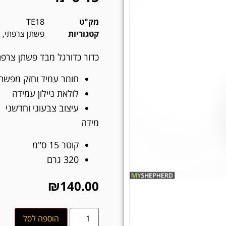
מק"ט
TE18
קטגוריות
פשתן צרפתי
,
צ
כדור כדורגל מבד פשתן צרפתי עם ידית ניילון 5
חומר עמיד וחזק מפשתן
לולאת ניילון עמידה
עיצוב צבעוני וחדשני
מידה
קוטר 15 ס"מ
320 גרם
₪
140.00
הוספה לסל