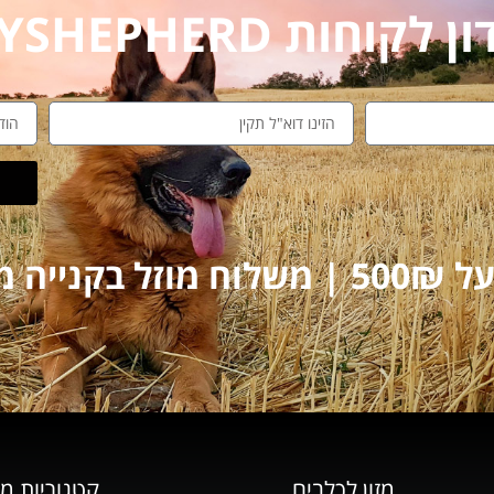
חות MYSHEPHERD
על 250₪
מזון לכלבים
קטגוריות מ