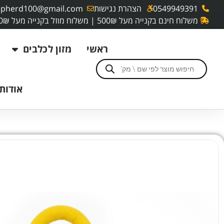
0549949391
הצהרת נגישות
pherd100@gmail.com
משלוח חינם בקנייה מעל 500₪ | משלוח מוזל בקנייה מעל 250₪
ראשי
מזון לכלבים
אודותי