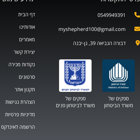
דף הבית
0549949391
אודותינו
myshepherd100@gmail.com
מאמרים
דבורה הנביאה 39, גן-יבנה
יצירת קשר
נקודות מכירה
סרטונים
תקנון אתר
ספקים של
ספקים של
הצהרת נגישות
משרד הביטחון
משרד לביטחון פנים
מדיניות פרטיות
הרשמה לאינדקס