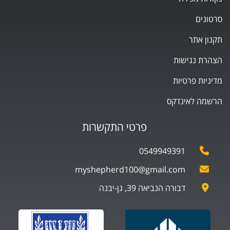
סרטונים
תקנון אתר
הצהרת נגישות
מדיניות פרטיות
הרשמה לאינדקס
פרטי התקשרות
0549949391
myshepherd100@gmail.com
דבורה הנביאה 39, גן-יבנה