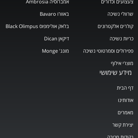
צעצועים וכדורים
אמברוסיה Ambrosia
שרוולי נשיכה
באוורו Bavaro
קולרים אלקטרונים
בלאק אולימפוס Black Olimpus
כריות נשיכה
דיקאן Dican
פפירולים וסמרטוטי נשיכה
מונג' Monge
מוצרי אילוף
מידע שימושי
דף הבית
אודותינו
מאמרים
יצירת קשר
נקודות מכירה