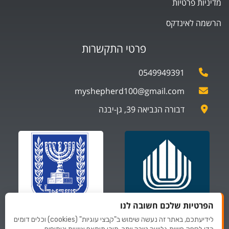
מדיניות פרטיות
הרשמה לאינדקס
פרטי התקשרות
0549949391
myshepherd100@gmail.com
דבורה הנביאה 39, גן-יבנה
הפרטיות שלכם חשובה לנו
לידיעתכם, באתר זה נעשה שימוש ב"קבצי עוגיות" (cookies) וכלים דומים
ספקים של
ספקים של