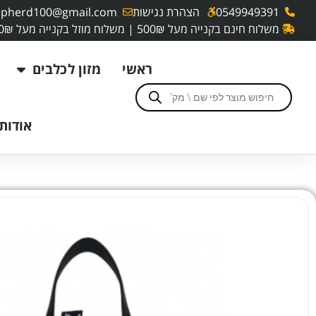
0549949391
הצהרת נגישות
pherd100@gmail.com
משלוח חינם בקנייה מעל 500₪ | משלוח מוזל בקנייה מעל 250₪
ראשי
מזון לכלבים
אודותי