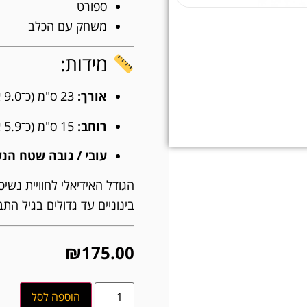
ספורט
משחק עם הכלב
מידות:
אורך:
23 ס"מ (כ־9.0 אינץ')
רוחב:
15 ס"מ (כ־5.9 אינץ')
עובי / גובה שטח הנש
הגודל האידיאלי לחוויית נשי
בינוניים עד גדולים בגיל התב
₪
175.00
הוספה לסל