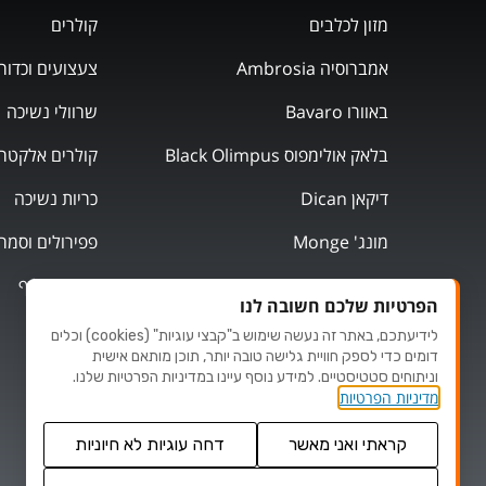
מזון לכלבים
קולרים
אמברוסיה Ambrosia
צעצועים וכדור
באוורו Bavaro
שרוולי נשיכה
בלאק אולימפוס Black Olimpus
קולרים אלקטרו
דיקאן Dican
כריות נשיכה
מונג' Monge
פפירולים וסמר
מוצרי אילוף
הפרטיות שלכם חשובה לנו
לידיעתכם, באתר זה נעשה שימוש ב"קבצי עוגיות" (cookies) וכלים
דומים כדי לספק חוויית גלישה טובה יותר, תוכן מותאם אישית
וניתוחים סטטיסטיים. למידע נוסף עיינו במדיניות הפרטיות שלנו.
מדיניות הפרטיות
קראתי ואני מאשר
דחה עוגיות לא חיוניות