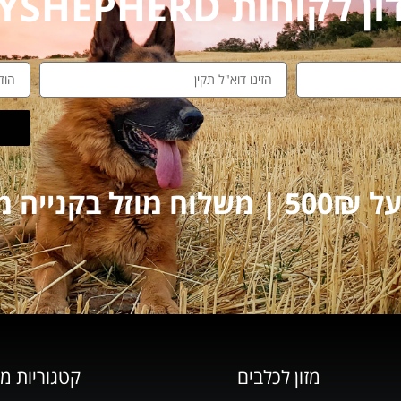
חות MYSHEPHERD
על 250₪
מזון לכלבים
קטגוריות מ