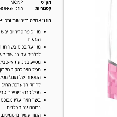
מק"ט
MONP
קטגוריות
מונג' MONGE
מונג’ אדולט חזיר אורז ותפו”א 12 ק”
מזון סופר פרימיום יבש
הגזעים.
מזון על בסיס בשר חזיר
לכלבים עם רגישות לעוף
מסייע במניעת אי-סבילות
מכיל חזיר כמקור חלבון 
הנוסחה של מונג’ מכילה
לחיזוק המערכת החיסונ
מכיל פרה-ביוטיקה טבעי
בשר חזיר, עליו מבוסס 
גבוהה עבור כלבים.
המזון עשיר בויטמינים, 