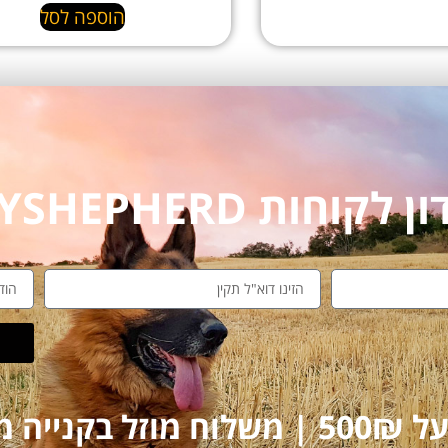
הוספה לסל
חות MYSHEPHERD
על 250₪