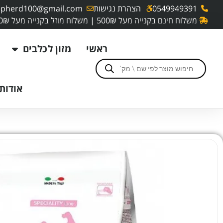
0549949391
הצהרת נגישות
pherd100@gmail.com
משלוח חינם בקנייה מעל 500₪ | משלוח מוזל בקנייה מעל 250₪
ראשי
מזון לכלבים
אודותי