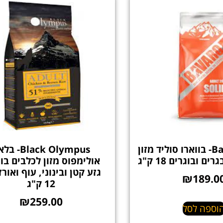
Bavaro Solid- בווארו סוליד מזון
Black Olympus-
 ובוגרים 18 ק"ג
אולימפוס מזון לכלבים בו
גזע קטן ובינוני, עוף ואורז
₪
189.0
12 ק"ג
₪
259.00
וספה לסל