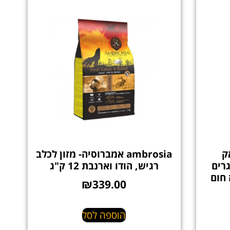
 בלאק
ambrosia אמברוסיה- מזון לכלב
גרים
רגיש, הודו וארנבת 12 ק"ג
 חום
₪
339.00
הוספה לסל