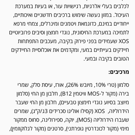
לכלבים בעלי אלרגיות, רגישויות עור, או בעיות במערכת
העיכול. במזון נעשה שימוש ברכיבים חדשניים ואיכותיים,
ייחודיים במינם, כדוגמאת ויטמנים ומינרלים, צמחי מרפא
לתמיכה במערכת החיסונית, נוגדי חמצון וסיבים פרוביוטיים
XOS שעמידים בפני פירוק בקיבה, מעכבים התפתחות
חיידקים בעייתיים במעי, ומקדמים את אוכלוסיית החיידקים
הטובים בקיבה ובמעי.
מרכיבים:
סלמון (טרי 10%, מיובש 26%), אורז, עיסת סלק, שמרי
בירה (מקור ל-MOS וויטמין B12), חלבון מן החי (סלמון
מיוצב בסיוע נוגדי חימצון טבעיים), חלבון מן החי שעבר
הידרוליזה, XOS (קסילו אוליגו סכרידים 3ג/ק”ג), שמרים
שעברו הידרוליזה (MOS), יוקה, ספירולינה, סחוס ממקור
מימי (מקור לכונדרטין גופרתני), סרטנים (מקור לגלוקוזמין),