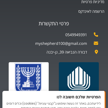
מדיניות פרטיות
הרשמה לאינדקס
פרטי התקשרות
0549949391
myshepherd100@gmail.com
דבורה הנביאה 39, גן-יבנה
הפרטיות שלכם חשובה לנו
לידיעתכם, באתר זה נעשה שימוש ב"קבצי עוגיות" (cookies) וכלים דומים
ספקים של
ספקים של