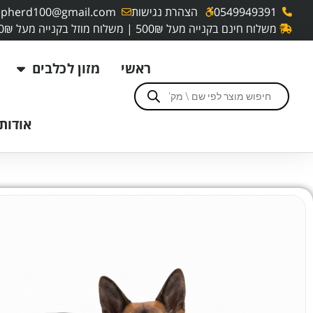
0549949391
הצהרת נגישות
pherd100@gmail.com
משלוח חינם בקנייה מעל 500₪ | משלוח מוזל בקנייה מעל 250₪
ראשי
מזון לכלבים
אודותי