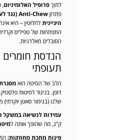
לתוך
פרופיל האלומיניום
, 
פתרון
Anti-Chew (נגד לעיסה)
היגיינית
לחלוטין – היא אינה
התפתחות של טפילים וקרדית
הסובלים מאלרגיות.
הנדסת חומרים מ
תעופתי
הלב של המיטה הוא
מסגרת 
דופן. בניגוד למיטות פלסטיק
שלנו (בגימור סאטן יוקרתי) מ
עמידות לנשיאה במשקל כ
ק"ג, מה שהופך אותה ל
מיטה
פינות מתכת מחוזקות:
התמ