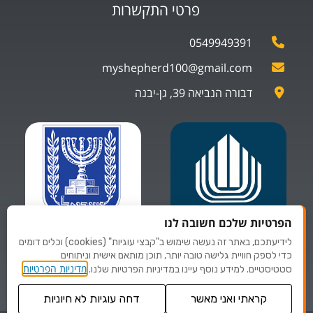
פרטי התקשרות
0549949391
myshepherd100@gmail.com
דבורה הנביאה 39, גן-יבנה
הפרטיות שלכם חשובה לנו
לידיעתכם, באתר זה נעשה שימוש ב"קבצי עוגיות" (cookies) וכלים דומים
ספקים של
ספקים של
כדי לספק חוויית גלישה טובה יותר, תוכן מותאם אישית וניתוחים
משרד הביטחון
משרד לביטחון פנים
מדיניות הפרטיות
סטטיסטיים. למידע נוסף עיינו במדיניות הפרטיות שלנו.
קראתי ואני מאשר
דחה עוגיות לא חיוניות