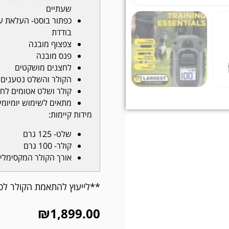
שעתיים
כפתור בוסט- העלאת ע
בודדת
צפצוף מובנה
פנס מובנה
לחצנים מושקטים
הקולר והשלט נטענים ב
קולר ושלט אטומים לחל
מתאים לשימוש יומיומי 
מידות קיימות:
שלט- 125 גרם
קולר- 100 גרם
אורך הקולר המקסימלי 75 ס"מ
**לייעוץ להתאמת הקולר לכלבך נית
₪
1,899.00