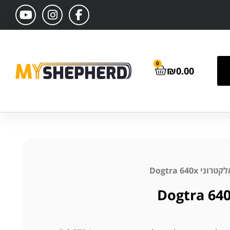
0
₪
0.00
ני Dogtra 640x