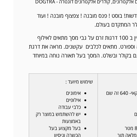
ם אלקטרונים
,
קולרים אלקטרונים דוגטרה - DOGTRA
ות! בוסט ! פנס מובנה ! צפצוף מובנה ! ועוד
ולר המתקדם בעולם.
קולר עוצמתי במיוחד המאופיין ב 100 דרגות זרם על גבי מסך מתאים לאילוף
ה וספורט. מתאים לכלבים עקשנים. מראה את דרגת
ם בקולר ובשלט. המסך בעל תאורה נוחה במיוחד
שימוש מיועד :
דגם זהה ל280 האמריקאי- 640 זה שם
אימונים
אילופים
כלבי עבודה
יש להשתמש במוצר רק
באמצעות
בעל מקצוע בעל
מלאה תוך
הכשרה וניסיון