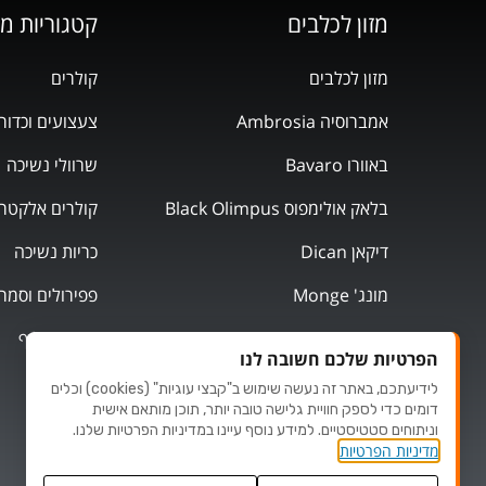
מזון לכלבים
קטגוריות מ
מזון לכלבים
קולרים
אמברוסיה Ambrosia
צעצועים וכדור
באוורו Bavaro
שרוולי נשיכה
בלאק אולימפוס Black Olimpus
קולרים אלקטרו
דיקאן Dican
כריות נשיכה
מונג' Monge
פפירולים וסמר
מוצרי אילוף
הפרטיות שלכם חשובה לנו
לידיעתכם, באתר זה נעשה שימוש ב"קבצי עוגיות" (cookies) וכלים
דומים כדי לספק חוויית גלישה טובה יותר, תוכן מותאם אישית
וניתוחים סטטיסטיים. למידע נוסף עיינו במדיניות הפרטיות שלנו.
מדיניות הפרטיות