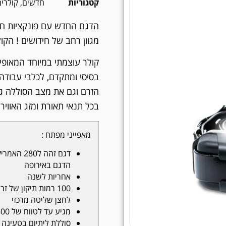
קטגוריות
חדשים
,
קולרי
הדגם החדש עם פונקציות חדש
מגוון רחב של חידושים ! הק
בסיסי ומתקדם, לכלבי עבוד
הזרם וגם את מצב הסוללה ג
בכל תנאי תאורת ומזג האוויר
מאפייני מפתח :
הדגם באירופה
אחריות לשנה
100 רמות תיקון של זרם
לחצן שליטה מרכזי
מגיע עד לטווח של 800 מטר
סוללת ליתיום בטעינה 