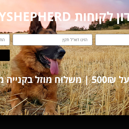
חות MYSHEPHERD
על 250₪