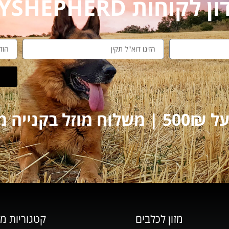
חות MYSHEPHERD
על 250₪
מזון לכלבים
קטגוריות מ