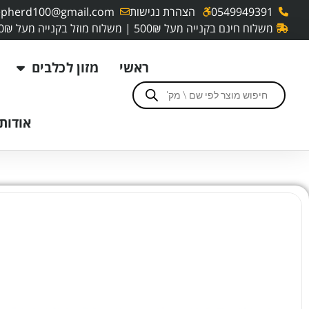
0549949391
הצהרת נגישות
pherd100@gmail.com
משלוח חינם בקנייה מעל 500₪ | משלוח מוזל בקנייה מעל 250₪
ראשי
מזון לכלבים
אודותי