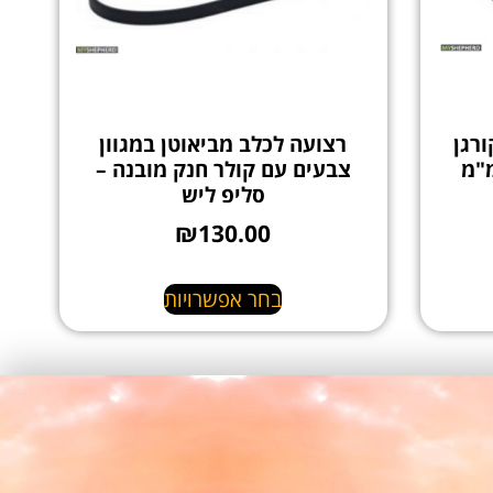
וני- קורגן
רצועה לכלב מביאוטן במגוון
צבעים עם קולר חנק מובנה –
סליפ ליש
₪
130.00
בחר אפשרויות