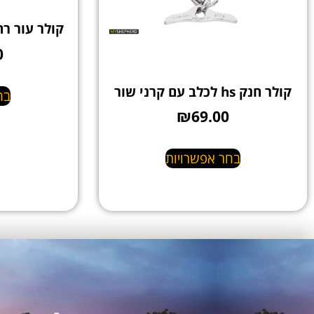
קולר עור רח
0
קולר חנק hs לכלב עם קרני שור
בח
₪
69.00
בחר אפשרויות