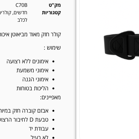
מק"ט
C70B
קטגוריות
חדשים
,
קולרים
לכלב
קולר חזק מאוד מביאוטן איכו
שימוש :
אימונים ללא רצועה
אימוני משמעת
אימוני הגנה
הליכות בטוחות
מאפיינים:
אבזם קוברה חזק במיוח
טבעת D לחיבור הרצועה
עבודת יד
לא רעיל