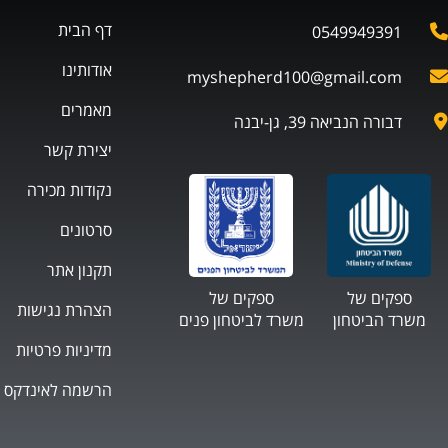
דף הבית
0549949391
אודותינו
myshepherd100@gmail.com
מאמרים
דבורה הנביאה 39, גן-יבנה
יצירת קשר
נקודות מכירה
סרטונים
תקנון אתר
ספקים של
ספקים של
הצהרת נגישות
משרד הביטחון
משרד לביטחון פנים
מדיניות פרטיות
הרשמה לאינדקס