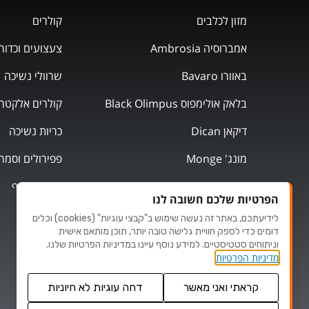
מזון לכלבים
קולרים
אמברוסיה Ambrosia
צעצועים וכדור
באוורו Bavaro
שרוולי נשיכה
בלאק אולימפוס Black Olimpus
קולרים אלקטרו
דיקאן Dican
כריות נשיכה
מונג' Monge
פפירולים וסמר
מוצרי אילוף
הפרטיות שלכם חשובה לנו
לידיעתכם, באתר זה נעשה שימוש ב"קבצי עוגיות" (cookies) וכלים
דומים כדי לספק חוויית גלישה טובה יותר, תוכן מותאם אישית
וניתוחים סטטיסטיים. למידע נוסף עיינו במדיניות הפרטיות שלנו.
מדיניות הפרטיות
קראתי ואני מאשר
דחה עוגיות לא חיוניות