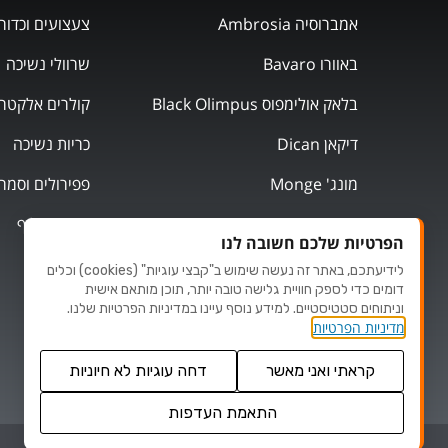
אמברוסיה Ambrosia
צעצועים וכדור
באוורו Bavaro
שרוולי נשיכה
בלאק אולימפוס Black Olimpus
קולרים אלקטרו
דיקאן Dican
כריות נשיכה
מונג' Monge
פפירולים וסמר
מוצרי אילוף
הפרטיות שלכם חשובה לנו
לידיעתכם, באתר זה נעשה שימוש ב"קבצי עוגיות" (cookies) וכלים
דומים כדי לספק חוויית גלישה טובה יותר, תוכן מותאם אישית
וניתוחים סטטיסטיים. למידע נוסף עיינו במדיניות הפרטיות שלנו.
מדיניות הפרטיות
קראתי ואני מאשר
דחה עוגיות לא חיוניות
התאמת העדפות