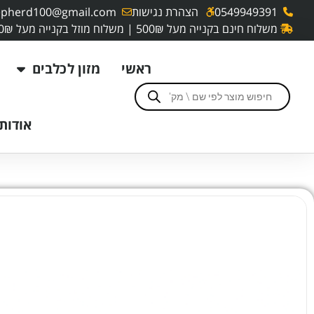
0549949391
הצהרת נגישות
pherd100@gmail.com
משלוח חינם בקנייה מעל 500₪ | משלוח מוזל בקנייה מעל 250₪
ראשי
מזון לכלבים
אודותי