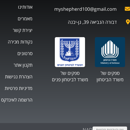
אודותינו
myshepherd100@gmail.com
מאמרים
דבורה הנביאה 39, גן-יבנה
יצירת קשר
נקודות מכירה
סרטונים
תקנון אתר
ספקים של
ספקים של
הצהרת נגישות
משרד הביטחון
משרד לביטחון פנים
מדיניות פרטיות
הרשמה לאינדקס
עיצוב ובניית אתר NADM
שנו העדפות פרטיות