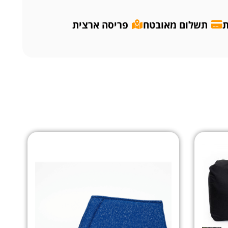
ת
תשלום מאובטח
פריסה ארצית