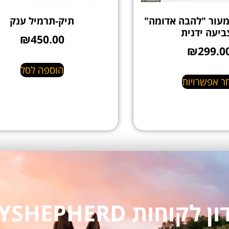
מעור "להבה אדומה"
תיק-תרמיל ענק
ביעה ידנית
₪
450.00
₪
299.0
הוספה לסל
ר אפשרויות
חות MYSHEPHERD