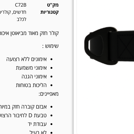
מק"ט
C72B
קטגוריות
חדשים
,
קולרים
לכלב
קולר חזק מאוד מביאוטן איכו
שימוש :
אימונים ללא רצועה
אימוני משמעת
אימוני הגנה
הליכות בטוחות
מאפיינים:
אבזם קוברה חזק במיוח
טבעת D לחיבור הרצועה
עבודת יד
לא רעיל