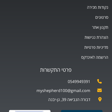
נקודות מכירה
סרטונים
תקנון אתר
הצהרת נגישות
מדיניות פרטיות
הרשמה לאינדקס
פרטי התקשרות
0549949391
myshepherd100@gmail.com
דבורה הנביאה 39, גן-יבנה