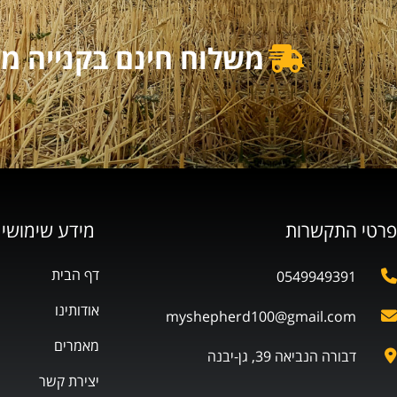
משלוח חינם בקנייה מעל 500₪ | משלוח מוזל בקנייה מ
פרטי התקשרות
מידע שימושי
דף הבית
0549949391
אודותינו
myshepherd100@gmail.com
מאמרים
דבורה הנביאה 39, גן-יבנה
יצירת קשר