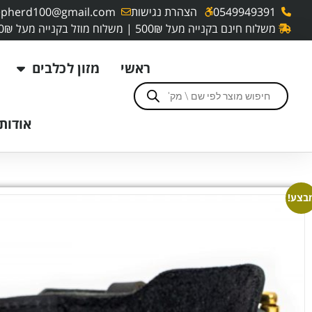
0549949391
הצהרת נגישות
pherd100@gmail.com
משלוח חינם בקנייה מעל 500₪ | משלוח מוזל בקנייה מעל 250₪
ראשי
מזון לכלבים
אודותי
בצע!