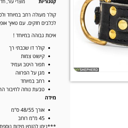
קטגוריות
מוצרי עור
,
חדש
קולר מעולה רחב במיוחד ולכן
לכלבים חזקים. עם טאץ' אופנ
איכות גבוהה במיוחד !
קולר דו שכבתי רך
קישוט צמות
תפור היטב ועמיד
מגן על הפרווה
רחב במיוחד
טבעת נוחה לחיבור הר
מידה
אורך 48/55 ס"מ
45 מ"מ רוחב
***ניתן להזמין מידות נוספת