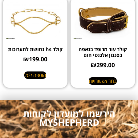
קולר עור מרופד בנאפה
קולר hs נחושת לתערוכות
בסגנון אלגנטי חום
₪
199.00
₪
299.00
הוספה לסל
בחר אפשרויות
הירשמו למועדון לקוחות
MYSHEPHERD