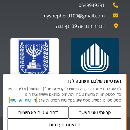
0549949391
myshepherd100@gmail.com
דבורה הנביאה 39, גן-יבנה
הפרטיות שלכם חשובה לנו
לידיעתכם, באתר זה נעשה שימוש ב"קבצי עוגיות" (cookies) וכלים דומים
ספקים של
ספקים של
כדי לספק חוויית גלישה טובה יותר, תוכן מותאם אישית וניתוחים
משרד הביטחון
משרד לביטחון פנים
מדיניות הפרטיות
סטטיסטיים. למידע נוסף עיינו במדיניות הפרטיות שלנו.
קראתי ואני מאשר
דחה עוגיות לא חיוניות
© כל הזכויות שמורות לMYSHEPHERD
התאמת העדפות