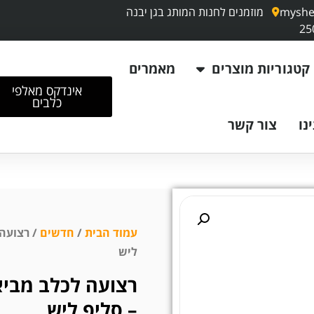
myshe
מוזמנים לחנות המותג בגן יבנה
קטגוריות מוצרים
מאמרים
אינדקס מאלפי
כלבים
נו
צור קשר
עמוד הבית
/
חדשים
/ רצועה 
ליש
רצועה לכלב מביא
– סליפ ליש