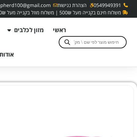
0549949391
הצהרת נגישות
pherd100@gmail.com
משלוח חינם בקנייה מעל 500₪ | משלוח מוזל בקנייה מעל 250₪
ראשי
מזון לכלבים
אודותי