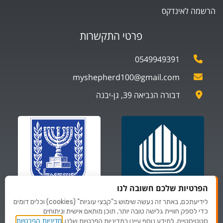
הרשמה לאינדקס
פרטי התקשרות
0549949391
myshepherd100@gmail.com
דבורה הנביאה 39, גן-יבנה
הפרטיות שלכם חשובה לנו
לידיעתכם, באתר זה נעשה שימוש ב"קבצי עוגיות" (cookies) וכלים דומים
ספקים של
ספקים של
כדי לספק חוויית גלישה טובה יותר, תוכן מותאם אישית וניתוחים
משרד הביטחון
משרד לביטחון פנים
מדיניות הפרטיות
סטטיסטיים. למידע נוסף עיינו במדיניות הפרטיות שלנו.