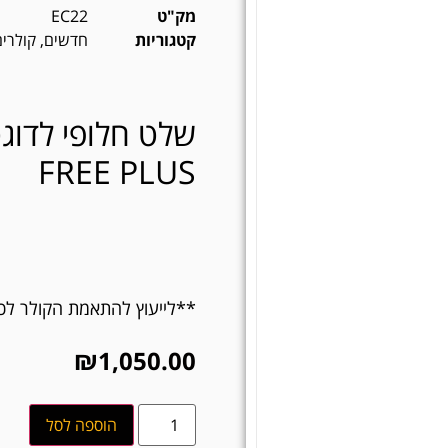
מק"ט
EC22
קטגוריות
חדשים
,
קולרי
FREE PLUS
**לייעוץ להתאמת הקולר לכלבך נית
₪
1,050.00
הוספה לסל