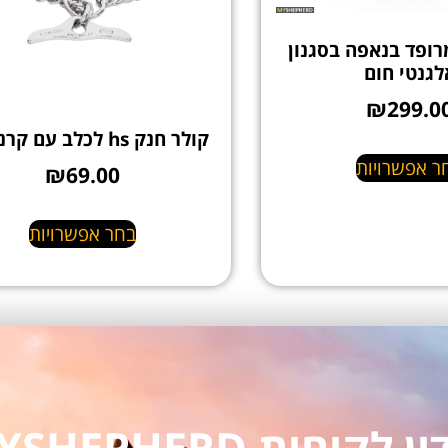
רופד בנאפה בסגנון
לגנטי חום
₪
299.0
קולר חנק hs לכלב עם קרני שור
ר אפשרויות
₪
69.00
בחר אפשרויות
חות MYSHEPHERD