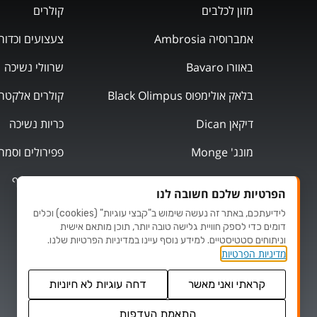
מזון לכלבים
קולרים
אמברוסיה Ambrosia
צעצועים וכדור
באוורו Bavaro
שרוולי נשיכה
בלאק אולימפוס Black Olimpus
קולרים אלקטרו
דיקאן Dican
כריות נשיכה
מונג' Monge
פפירולים וסמר
מוצרי אילוף
הפרטיות שלכם חשובה לנו
לידיעתכם, באתר זה נעשה שימוש ב"קבצי עוגיות" (cookies) וכלים
דומים כדי לספק חוויית גלישה טובה יותר, תוכן מותאם אישית
וניתוחים סטטיסטיים. למידע נוסף עיינו במדיניות הפרטיות שלנו.
מדיניות הפרטיות
קראתי ואני מאשר
דחה עוגיות לא חיוניות
התאמת העדפות