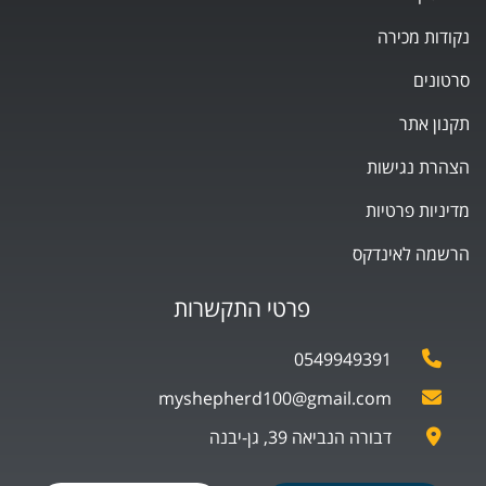
נקודות מכירה
סרטונים
תקנון אתר
הצהרת נגישות
מדיניות פרטיות
הרשמה לאינדקס
פרטי התקשרות
0549949391
myshepherd100@gmail.com
דבורה הנביאה 39, גן-יבנה