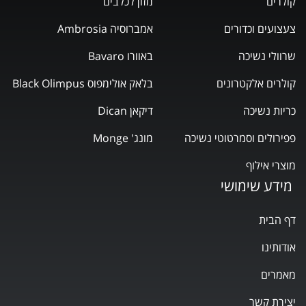
קולרים
מזון לכלבים
צעצועים וכדורים
אמברוסיה Ambrosia
שרוולי נשיכה
באוורו Bavaro
קולרים אלקטרונים
בלאק אולימפוס Black Olimpus
כריות נשיכה
דיקאן Dican
פפירולים וסמרטוטי נשיכה
מונג' Monge
מוצרי אילוף
מידע שימושי
דף הבית
אודותינו
מאמרים
יצירת קשר