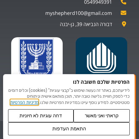
0549949391
myshepherd100@gmail.com
דבורה הנביאה 39, גן-יבנה
הפרטיות שלכם חשובה לנו
לידיעתכם, באתר זה נעשה שימוש ב"קבצי עוגיות" (cookies) וכלים דומים
ספקים של
ספקים של
כדי לספק חוויית גלישה טובה יותר, תוכן מותאם אישית וניתוחים
משרד הביטחון
משרד לביטחון פנים
מדיניות הפרטיות
סטטיסטיים. למידע נוסף עיינו במדיניות הפרטיות שלנו.
קראתי ואני מאשר
דחה עוגיות לא חיוניות
© כל הזכויות שמורות לMYSHEPHERD
התאמת העדפות
שנו העדפות פרטיות
עיצוב ובניית אתר NADM