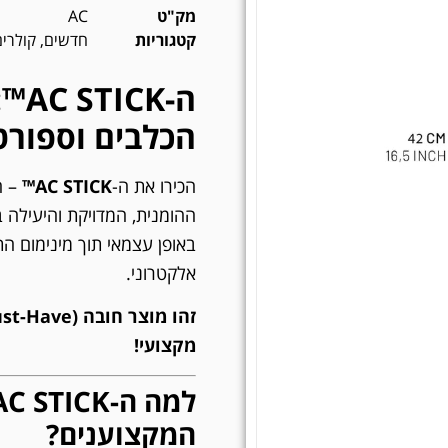
מק"ט
AC
קטגוריות
חדשים
,
קולרי
ה-K
הכלבים וספורט
הכירו את ה-
AC STICK™
– ה
ההומנית, המדויקת והיעילה 
באופן עצמאי תוך מינימום ה
אלקטרוני.
מקצועי!
המקצוענים?