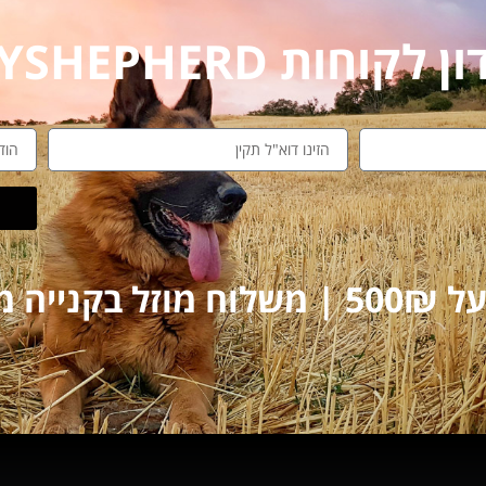
חות MYSHEPHERD
על 250₪