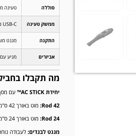
סוללה
טעינה מה
ממשק טעינה
USB-C מודרני (כבל כלול בחבילה).
התקנה
מגנט מוב
אביזרים
מגיע עם שני מ
מה תקבלו בחביל
יחידת AC STICK™
עם מסך 
Rod 42:
מוט באורך 42 ס"מ (16.5 אינץ').
Rod 24:
מוט באורך 24 ס"מ (9.5 אינץ').
מגנט לבגדים:
לעבודה נוחה 