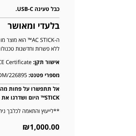
כבל טעינה USB-C.
בלעדי ומאושר
ה-AC STICK™ הוא 
ללא פשרות וחדשנות טכנולוג
אישור תקן:
CE Certificate
מספרי פטנט:
US Pat. 29849236 | WIPO124031 DM/226895
STICK™ היום ושדרגו את רמת האילוף שלכם!
**לייעוץ והתאמה לכלבך ניתן להתקש
₪
1,000.00