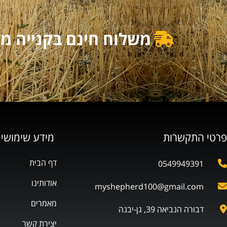
משלוח חינם בקנייה מעל 500₪ | משלוח מוזל בקנייה מ
פרטי התקשרות
מידע שימושי
דף הבית
0549949391
אודותינו
myshepherd100@gmail.com
מאמרים
דבורה הנביאה 39, גן-יבנה
יצירת קשר