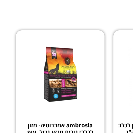
ון לכלב
ambrosia אמברוסיה- מזון
לכלבי גורים מגזע גדול, עוף