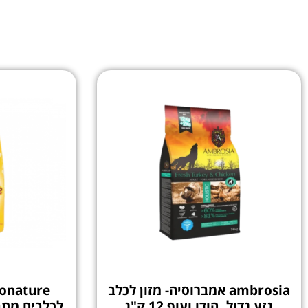
ambrosia אמברוסיה- מזון לכלב
גזע גדול, הודו ועוף 12 ק"ג
לכלבים מתבג