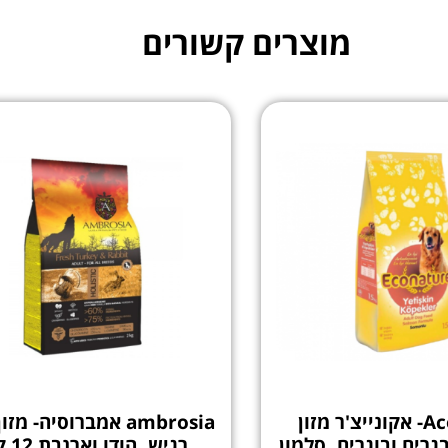
מוצרים קשורים
Aconature- אקונייצ'ר מזון
ambrosia אמברוסיה- מז
רים ובוגרים, סלמון
רגיש, הודו וארנבת 12 ק"ג