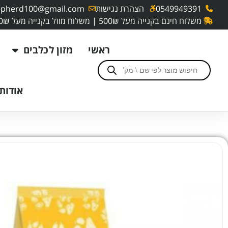
0549949391
הצהרת נגישות
pherd100@gmail.com
משלוח חינם בקנייה מעל 500₪ | משלוח מוזל בקנייה מעל 250₪
ראשי
מזון לכלבים
אודותי