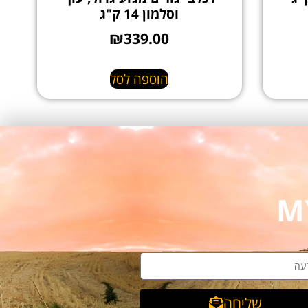
וסלמון 14 ק"ג
₪
339.00
הוספה לסל
שליחה