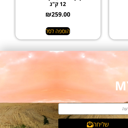
12 ק"ג
₪
259.00
הוספה לסל
שליחה