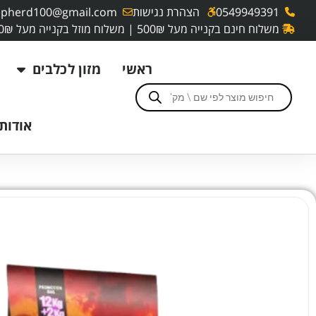
0549949391
הצהרת נגישות
pherd100@gmail.com
משלוח חינם בקנייה מעל 500₪ | משלוח מוזל בקנייה מעל 250₪
ראשי
מזון לכלבים
אודותי