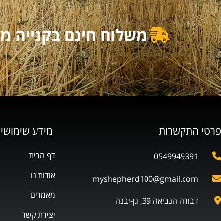
משלוח חינם בקנייה מעל 500₪ | משלוח מוזל בקנייה מ
פרטי התקשרות
מידע שימושי
דף הבית
0549949391
אודותינו
myshepherd100@gmail.com
מאמרים
דבורה הנביאה 39, גן-יבנה
יצירת קשר