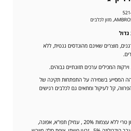
521
,
מזון לכלבים
גדול
גנים, מוצרים שאינם מהונדסים גנטית, ללא
ים.
 וירקות המכילים ערכים תזונתיים גבוהים.
בוהה המסייע בשמירה על התפתחות תקינה של
פרווה, קל לעיקול ומתאים גם לכלבים רגישים
עוף מיובש 29% , פילה סלמון טרי ללא עצמות 20% , עמילן תפו"א, אפונה,
שומן עוף 6% , חלבון עוף שעבר הידרוליזה 5% , זרעי פשתן, ציפת סלק מיובש,