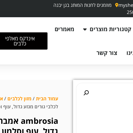
myshe
מוזמנים לחנות המותג בגן יבנה
קטגוריות מוצרים
מאמרים
אינדקס מאלפי
כלבים
נו
צור קשר
עמוד הבית
/
מזון לכלבים
/
אמב
לכלבי גורים מגזע גדול, עוף וסלמון
ambrosia
גדול, עוף וסלמון 14 ק"ג