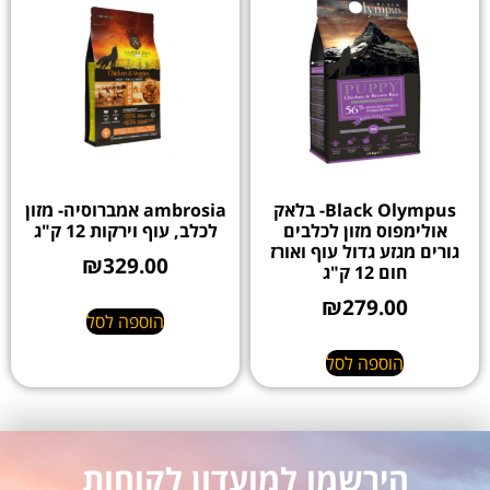
Black Olympus- בלאק
ambrosia אמברוסיה- מזון
אולימפוס מזון לכלבים
לכלב, עוף וירקות 12 ק"ג
גורים מגזע גדול עוף ואורז
₪
329.00
חום 12 ק"ג
₪
279.00
הוספה לסל
הוספה לסל
הירשמו למועדון לקוחות