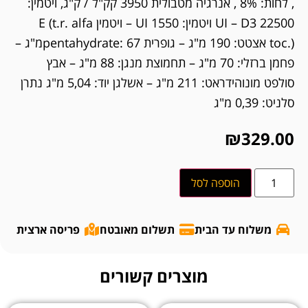
, לחות: 8% , אנרגיה מטבולית 3950 קק"ל / ק"ג, ויטמין:
22500 UI – D3 ויטמין: 1550 UI – ויטמין E (t.r. alfa
toc.) אצטט: 190 מ"ג – גופרית pentahydrate: 67מ"ג –
פחמן ברזלי: 70 מ"ג – תחמוצת מנגן: 88 מ"ג – אבץ
סולפט מונוהידראט: 211 מ"ג – אשלגן יוד: 5,04 מ"ג נתרן
סלניט: 0,39 מ"ג
₪
329.00
הוספה לסל
משלוח עד הבית
תשלום מאובטח
פריסה ארצית
מוצרים קשורים