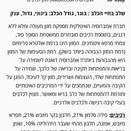
שלב בחיי הכלב :
בוגר,
גודל הכלב:
בינוני, גדול, ענק
חברת אמברוסיה האיטלקית מספקת מזון מעולה ומלא ללא
דגנים, בתוספת רכיבים מובחרים ממשפחת הסופר פוד,
צמחי מרפא וויטמינים. המזון הינו ברמת אולטרא פרימיום
(רמת המזון הגבוהה ביותר בשוק). רמת הטעימות של המזון
היא מהגבוהות ביותר!! אמברוסיה דואגת לשמירה על
בריאות והתפתחות תקינה ובריאה של כלבך, שמירה על
התפתחות שלד, העצמות ושרירים, מזון קל לעיכול, המגן על
הקיבה והמעיים, שנתמכים על ידי המרכיבים האיכותיים
ותורמת להתפתחות של כלב בריא ומאושר. מצוין לכלבים
בעלי קיבה רגישה ולכלבים אלרגיים.
רכיבים
:
פילה סלמון 21%, חלבון בקר מיובש 21%, תפו"א
מיובש, אפונה, חלבון מהחי שעבר הידרוליזה 10%, שומן